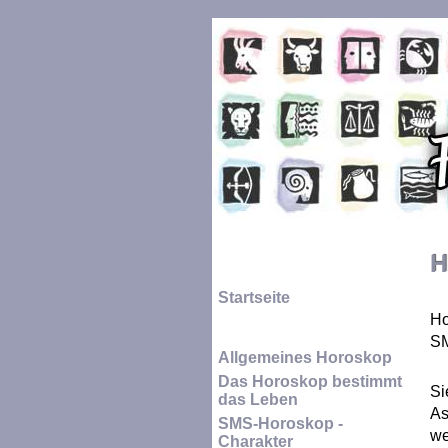
H
Startseite
Ho
SM
Allgemeines Horoskop
Das Horoskop bestimmt
Si
das Leben
As
SMS-Horoskop -
we
Charakter