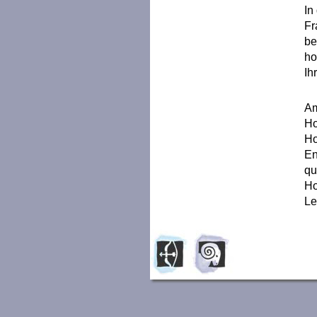
In
Fr
be
ho
Ih
Am
Ho
Ho
En
qu
Ho
Le