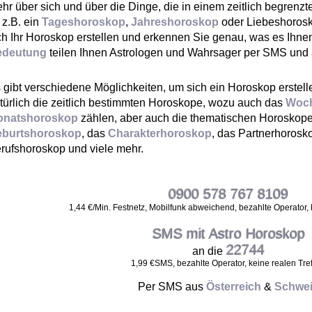
hr über sich und über die Dinge, die in einem zeitlich begren
 z.B. ein
Tageshoroskop
,
Jahreshoroskop
oder Liebeshorosk
ch Ihr Horoskop erstellen und erkennen Sie genau, was es Ihne
edeutung
teilen Ihnen Astrologen und Wahrsager per SMS und 
 gibt verschiedene Möglichkeiten, um sich ein Horoskop erstel
türlich die zeitlich bestimmten Horoskope, wozu auch das
Woc
onatshoroskop
zählen, aber auch die thematischen Horoskope
eburtshoroskop
, das
Charakterhoroskop
, das Partnerhorosk
rufshoroskop und viele mehr.
0900 578 767 8109
1,44 €/Min. Festnetz, Mobilfunk abweichend, bezahlte Operator, 
SMS mit Astro Horoskop
22744
an die
1,99 €SMS, bezahlte Operator, keine realen Tre
Per SMS aus
Österreich
&
Schwei